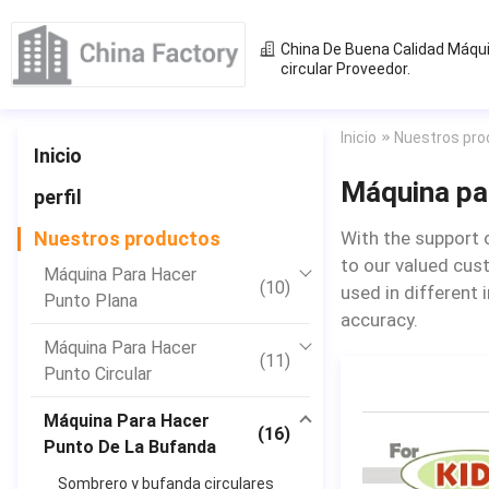
China De Buena Calidad
Máqui
circular
Proveedor.
Inicio
Nuestros pro
Inicio
Máquina par
perfil
Nuestros productos
With the support 
to our valued cus
Máquina Para Hacer
(10)
used in different 
Punto Plana
accuracy.
Máquina Para Hacer
(11)
Punto Circular
Máquina Para Hacer
(16)
Punto De La Bufanda
Sombrero y bufanda circulares