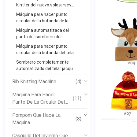
Kintter del nuevo solo jersey
multifuncional
Máquina para hacer punto
circular de la bufanda de la
máquina para hacer punto del
Máquina automatizada del
telar jacquar de alta velocidad
punto del sombrero del
del sombrero
casquillo del telar jacquar que
Máquina para hacer punto
teje
circular de la bufanda del telar
jacquar completamente
Sombrero completamente
automático de la máquina para
automatizado del telar jacquar
hacer punto
y máquina para hacer punto
Rib Knitting Machine
(4)
circular de la bufanda
Máquina Para Hacer
(11)
Punto De La Circular Del
Telar Jacquar
Pompom Que Hace La
(8)
Máquina
Casquillo Del Invierno Que