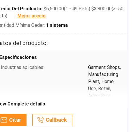
recio Del Producto:
$6,500.00(1 - 49 Sets) $3,800.00(>=50
ets)
Mejor precio
antidad Mínima Oeder:
1 sistema
atos del producto:
Especificaciones
Industrias aplicables:
Garment Shops,
Manufacturing
Plant, Home
Use, Retail,
Advertizing
Company
iew Complete details
Condición:
Nuevo
Citar
Callback
Tipo de producto:
sombrero,
gorrita tejida,