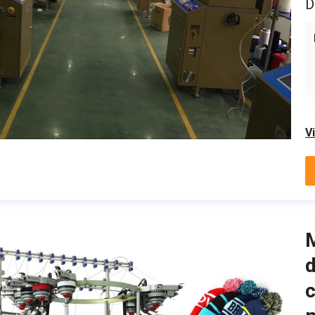
D
V
M
d