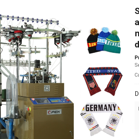
a
m
d
P
S
C
D