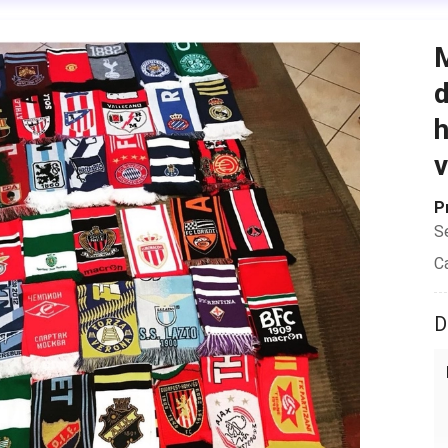
M
d
h
v
P
S
C
D