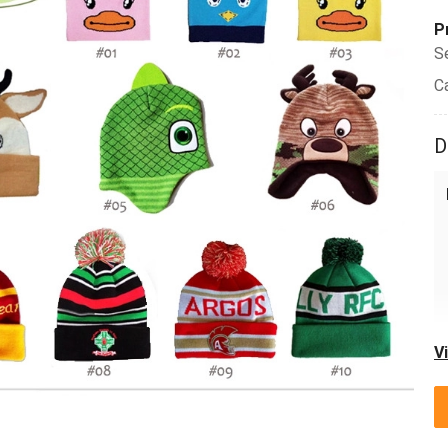
P
S
C
D
V