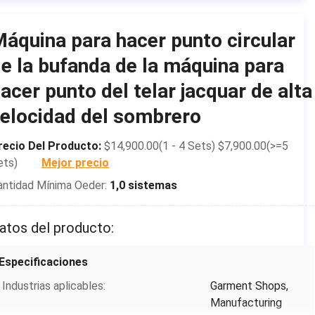
bufanda del
fútbol
áquina para hacer punto circular
Tipo:
Circular
e la bufanda de la máquina para
Capacidad de producción:
600set/month
acer punto del telar jacquar de alta
Lugar de origen:
Anhui, China
elocidad del sombrero
Nombre de la marca:
OPEK
recio Del Producto:
$14,900.00(1 - 4 Sets) $7,900.00(>=5
Poder:
1KW
ets)
Mejor precio
Estilo que hace punto:
trama
antidad Mínima Oeder:
1,0 sistemas
Método que hace punto:
Solo
Automatizado:
Sí
atos del producto:
Peso:
325KG
Especificaciones
Dimensión (L*W*H):
752*663*1418m
m
Industrias aplicables:
Garment Shops,
Manufacturing
Garantía:
2 años