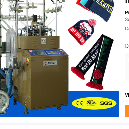
m
P
S
C
D
V