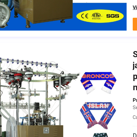
V
S
j
p
P
S
C
D