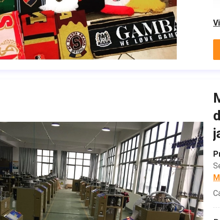
V
M
d
j
P
S
M
C